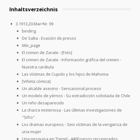
Inhaltsverzeichnis
3.1913,20.Mai=Nr. 99
binding
De Salta - Evasión de presos
title_page
El crimen de Zarate - [Foto]
El crimen de Zarate - Información gráfica del crimen -
Nuestra carátula
Las víctimas de Cupido y los hijos de Mahoma
[Viñeta cómica]
Un alcalde asesino - Sensacional proceso
Un modelo de yérnos - Su extradicción solicitada de Chile
Un niño desaparecido
La chacra misteriosa - Las últimas investigaciones de
"Sifro"
Los dramas europeos - Seis víctimas de la venganza de
una mujer
Una pesquisa en Trenel - 4400 pesos recuperados