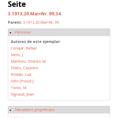
Seite
3.1913,20.Mai=Nr. 99,34
Parent:
3.1913,20.Mai=Nr. 99
Personas
Ocultar
Autores de este ejemplar:
Cenquir, Rafael
Ivens, J.
Martínez, Ernesto M.
Prieto, Casimiro
Roldán, Luis
Sifro [Pseud.]
Tonio, M.
Vignaud, Jean
Metadatos proprietario
Ocultar