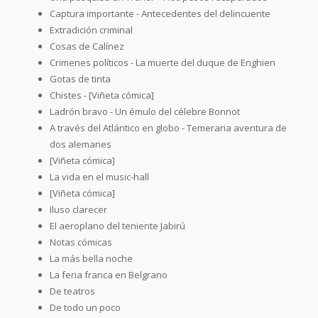
Captura importante - Antecedentes del delincuente
Extradición criminal
Cosas de Calínez
Crimenes políticos - La muerte del duque de Enghien
Gotas de tinta
Chistes - [Viñeta cómica]
Ladrón bravo - Un émulo del célebre Bonnot
A través del Atlántico en globo - Temeraria aventura de
dos alemanes
[Viñeta cómica]
La vida en el music-hall
[Viñeta cómica]
Iluso clarecer
El aeroplano del teniente Jabirú
Notas cómicas
La más bella noche
La feria franca en Belgrano
De teatros
De todo un poco