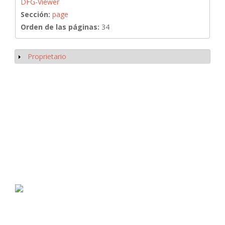
DFG-Viewer
Sección:
page
Orden de las páginas:
34
Proprietario
Mostrar