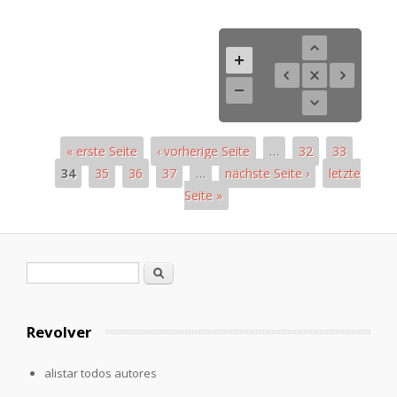
« erste Seite
‹ vorherige Seite
…
32
33
34
35
36
37
…
nächste Seite ›
letzte
Seite »
Páginas
Formulario de búsqueda
Buscar
Revolver
alistar todos autores