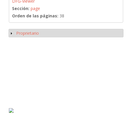
DFG-Viewer
Sección:
page
Orden de las páginas:
38
Proprietario
Mostrar