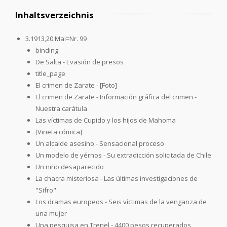
Inhaltsverzeichnis
3.1913,20.Mai=Nr. 99
binding
De Salta - Evasión de presos
title_page
El crimen de Zarate - [Foto]
El crimen de Zarate - Información gráfica del crimen -
Nuestra carátula
Las víctimas de Cupido y los hijos de Mahoma
[Viñeta cómica]
Un alcalde asesino - Sensacional proceso
Un modelo de yérnos - Su extradicción solicitada de Chile
Un niño desaparecido
La chacra misteriosa - Las últimas investigaciones de
"Sifro"
Los dramas europeos - Seis víctimas de la venganza de
una mujer
Una pesquisa en Trenel - 4400 pesos recuperados