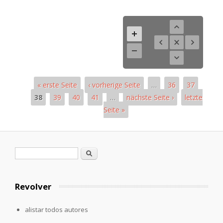
« erste Seite
‹ vorherige Seite
…
36
37
38
39
40
41
…
nächste Seite ›
letzte
Seite »
Páginas
Formulario de búsqueda
Buscar
Revolver
alistar todos autores