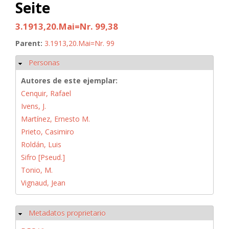
Seite
3.1913,20.Mai=Nr. 99,38
Parent:
3.1913,20.Mai=Nr. 99
Personas
Ocultar
Autores de este ejemplar:
Cenquir, Rafael
Ivens, J.
Martínez, Ernesto M.
Prieto, Casimiro
Roldán, Luis
Sifro [Pseud.]
Tonio, M.
Vignaud, Jean
Metadatos proprietario
Ocultar