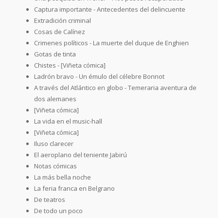
Captura importante - Antecedentes del delincuente
Extradición criminal
Cosas de Calínez
Crimenes políticos - La muerte del duque de Enghien
Gotas de tinta
Chistes - [Viñeta cómica]
Ladrón bravo - Un émulo del célebre Bonnot
A través del Atlántico en globo - Temeraria aventura de
dos alemanes
[Viñeta cómica]
La vida en el music-hall
[Viñeta cómica]
Iluso clarecer
El aeroplano del teniente Jabirú
Notas cómicas
La más bella noche
La feria franca en Belgrano
De teatros
De todo un poco