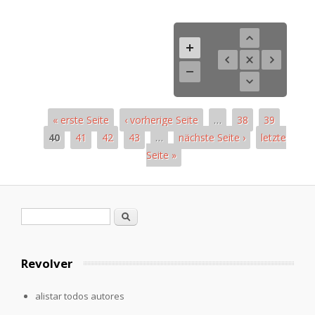
« erste Seite
‹ vorherige Seite
…
38
39
40
41
42
43
…
nächste Seite ›
letzte
Seite »
Páginas
Formulario de búsqueda
Buscar
Revolver
alistar todos autores