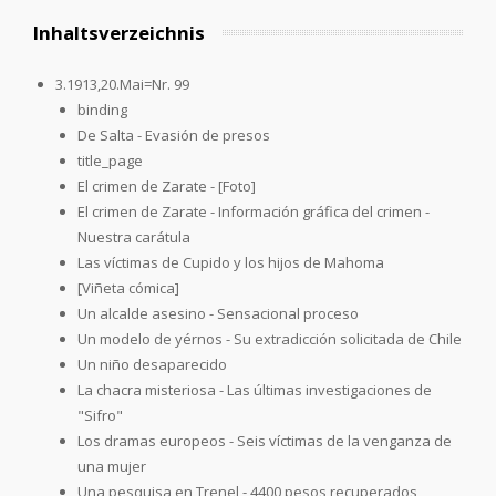
Inhaltsverzeichnis
3.1913,20.Mai=Nr. 99
binding
De Salta - Evasión de presos
title_page
El crimen de Zarate - [Foto]
El crimen de Zarate - Información gráfica del crimen -
Nuestra carátula
Las víctimas de Cupido y los hijos de Mahoma
[Viñeta cómica]
Un alcalde asesino - Sensacional proceso
Un modelo de yérnos - Su extradicción solicitada de Chile
Un niño desaparecido
La chacra misteriosa - Las últimas investigaciones de
"Sifro"
Los dramas europeos - Seis víctimas de la venganza de
una mujer
Una pesquisa en Trenel - 4400 pesos recuperados