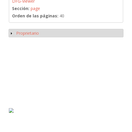
DFG-Viewer
Sección:
page
Orden de las páginas:
40
Proprietario
Mostrar