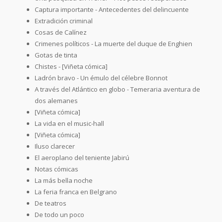
Captura importante - Antecedentes del delincuente
Extradición criminal
Cosas de Calínez
Crimenes políticos - La muerte del duque de Enghien
Gotas de tinta
Chistes - [Viñeta cómica]
Ladrón bravo - Un émulo del célebre Bonnot
A través del Atlántico en globo - Temeraria aventura de
dos alemanes
[Viñeta cómica]
La vida en el music-hall
[Viñeta cómica]
Iluso clarecer
El aeroplano del teniente Jabirú
Notas cómicas
La más bella noche
La feria franca en Belgrano
De teatros
De todo un poco