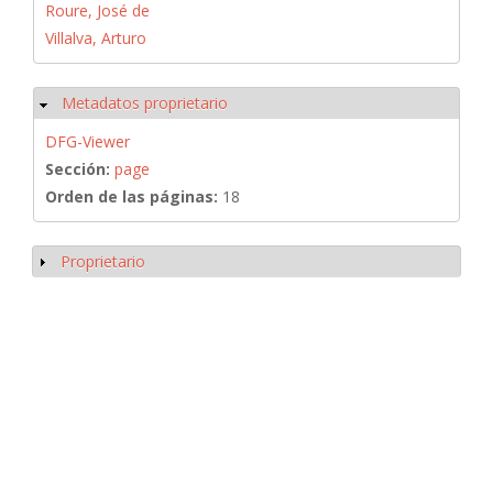
Roure, José de
Villalva, Arturo
Metadatos proprietario
Ocultar
DFG-Viewer
Sección:
page
Orden de las páginas:
18
Proprietario
Mostrar