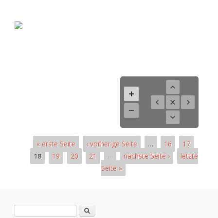
« erste Seite
‹ vorherige Seite
…
16
17
18
19
20
21
…
nächste Seite ›
letzte
Seite »
Páginas
Formulario de búsqueda
Buscar