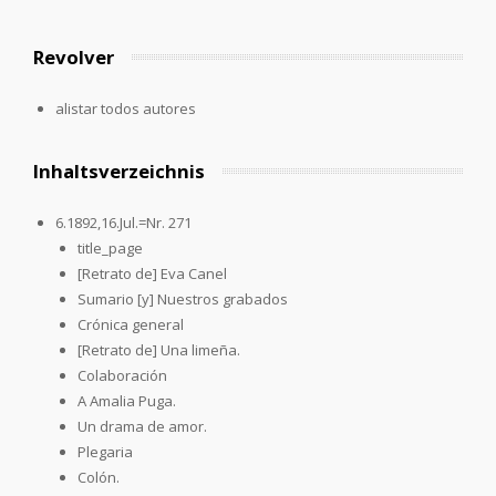
Revolver
alistar todos autores
Inhaltsverzeichnis
6.1892,16.Jul.=Nr. 271
title_page
[Retrato de] Eva Canel
Sumario [y] Nuestros grabados
Crónica general
[Retrato de] Una limeña.
Colaboración
A Amalia Puga.
Un drama de amor.
Plegaria
Colón.