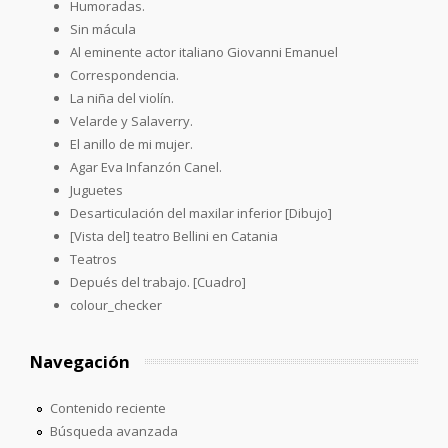
Humoradas.
Sin mácula
Al eminente actor italiano Giovanni Emanuel
Correspondencia.
La niña del violín.
Velarde y Salaverry.
El anillo de mi mujer.
Agar Eva Infanzón Canel.
Juguetes
Desarticulación del maxilar inferior [Dibujo]
[Vista del] teatro Bellini en Catania
Teatros
Depués del trabajo. [Cuadro]
colour_checker
Navegación
Contenido reciente
Búsqueda avanzada