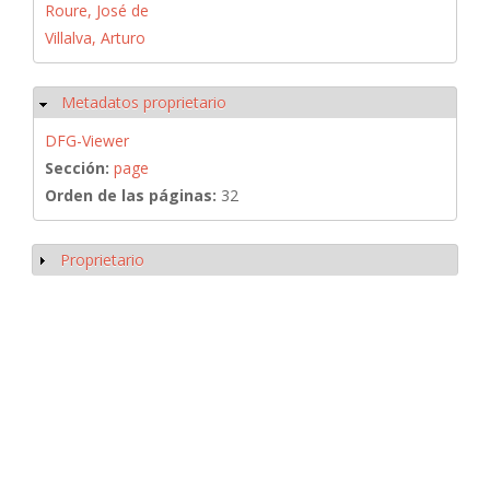
Roure, José de
Villalva, Arturo
Metadatos proprietario
Ocultar
DFG-Viewer
Sección:
page
Orden de las páginas:
32
Proprietario
Mostrar