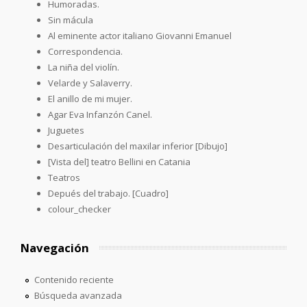
Humoradas.
Sin mácula
Al eminente actor italiano Giovanni Emanuel
Correspondencia.
La niña del violín.
Velarde y Salaverry.
El anillo de mi mujer.
Agar Eva Infanzón Canel.
Juguetes
Desarticulación del maxilar inferior [Dibujo]
[Vista del] teatro Bellini en Catania
Teatros
Depués del trabajo. [Cuadro]
colour_checker
Navegación
Contenido reciente
Búsqueda avanzada