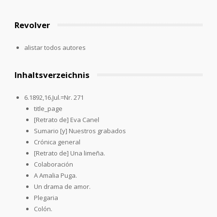
Revolver
alistar todos autores
Inhaltsverzeichnis
6.1892,16.Jul.=Nr. 271
title_page
[Retrato de] Eva Canel
Sumario [y] Nuestros grabados
Crónica general
[Retrato de] Una limeña.
Colaboración
A Amalia Puga.
Un drama de amor.
Plegaria
Colón.