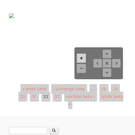
« erste Seite
‹ vorherige Seite
…
28
29
30
31
32
33
nächste Seite ›
letzte Seite
»
Páginas
Formulario de búsqueda
Buscar