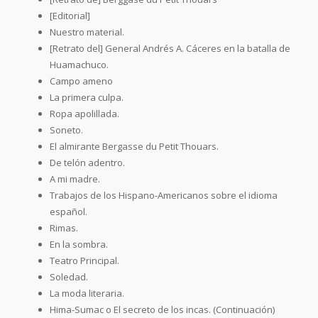
[Editorial]
Nuestro material.
[Retrato del] General Andrés A. Cáceres en la batalla de
Huamachuco.
Campo ameno
La primera culpa.
Ropa apolillada.
Soneto.
El almirante Bergasse du Petit Thouars.
De telón adentro.
A mi madre.
Trabajos de los Hispano-Americanos sobre el idioma
español.
Rimas.
En la sombra.
Teatro Principal.
Soledad.
La moda literaria.
Hima-Sumac o El secreto de los incas. (Continuación)