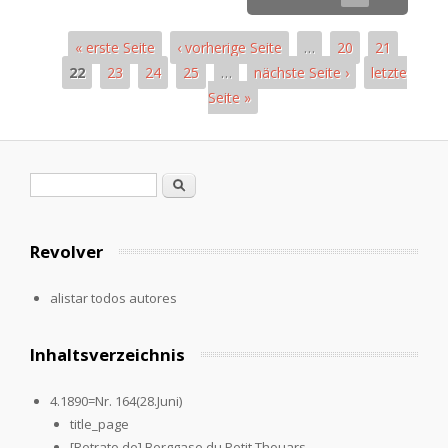
« erste Seite
‹ vorherige Seite
…
20
21
22
23
24
25
…
nächste Seite ›
letzte
Seite »
Páginas
Formulario de búsqueda
Buscar
Revolver
alistar todos autores
Inhaltsverzeichnis
4.1890=Nr. 164(28.Juni)
title_page
[Retrato de] Berggase du Petit Thouars