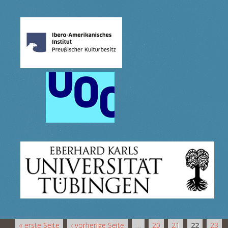
« erste Seite
‹ vorherige Seite
…
20
21
22
23