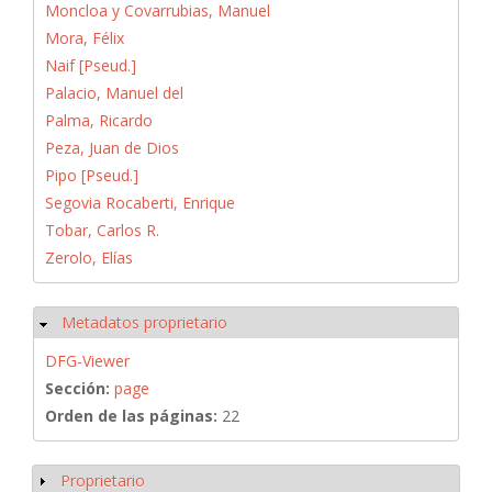
Moncloa y Covarrubias, Manuel
Mora, Félix
Naif [Pseud.]
Palacio, Manuel del
Palma, Ricardo
Peza, Juan de Dios
Pipo [Pseud.]
Segovia Rocaberti, Enrique
Tobar, Carlos R.
Zerolo, Elías
Metadatos proprietario
Ocultar
DFG-Viewer
Sección:
page
Orden de las páginas:
22
Proprietario
Mostrar