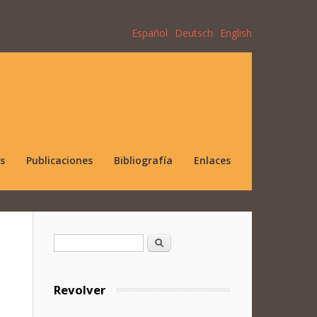
Español
Deutsch
English
s
Publicaciones
Bibliografía
Enlaces
Formulario de búsqueda
Buscar
Revolver