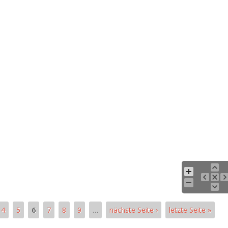
4
5
6
7
8
9
…
nächste Seite ›
letzte Seite »