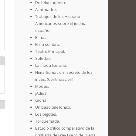
De telón adentro.
A mi madre.
Trabajos de los Hispano-
Americanos sobre el idioma
español.
Rimas.
En la sombra.
Teatro Principal.
Soledad.
La moda literaria.
Hima-Sumac o El secreto de los
incas. (Continuación)
Modas.
¡Adiós!
Gloria.
Un beso telefónico.
Los bigotes.
Torquemada.
Estudio crítico comparativo de la
Cristiada de Fray Diego de Ojeda.