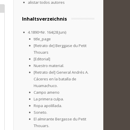
alistar todos autores
Inhaltsverzeichnis
4.1890=Nr. 164(28.Juni)
title_page
[Retrato de] Berggase du Petit
Thouars
[Editorial]
Nuestro material.
[Retrato del] General Andrés A.
Cáceres en la batalla de
Huamachuco.
Campo ameno
La primera culpa.
Ropa apolillada.
Soneto.
El almirante Bergasse du Petit
Thouars.