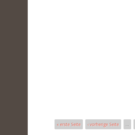
« erste Seite
‹ vorherige Seite
…
Páginas