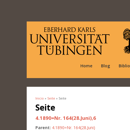
Home
Blog
Bibli
Inicio
»
Seite
» Seite
Se encuentra usted aquí
Seite
4.1890=Nr. 164(28.Juni),6
Parent:
4.1890=Nr. 164(28.Juni)