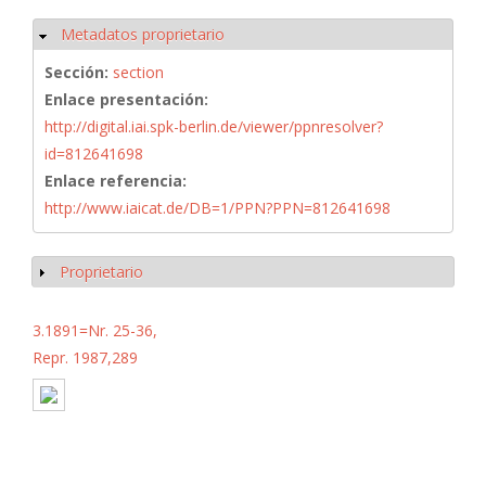
Metadatos proprietario
Ocultar
Sección:
section
Enlace presentación:
http://digital.iai.spk-berlin.de/viewer/ppnresolver?
id=812641698
Enlace referencia:
http://www.iaicat.de/DB=1/PPN?PPN=812641698
Proprietario
Mostrar
3.1891=Nr. 25-36,
Repr. 1987,289