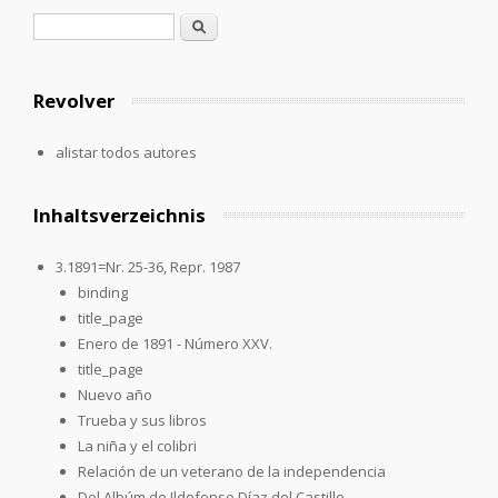
Formulario de búsqueda
Buscar
Revolver
alistar todos autores
Inhaltsverzeichnis
3.1891=Nr. 25-36, Repr. 1987
binding
title_page
Enero de 1891 - Número XXV.
title_page
Nuevo año
Trueba y sus libros
La niña y el colibri
Relación de un veterano de la independencia
Del Albúm de Ildefonso Díaz del Castillo