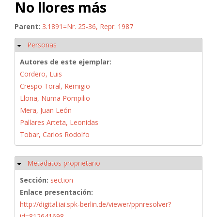
No llores más
Parent:
3.1891=Nr. 25-36, Repr. 1987
Personas
Ocultar
Autores de este ejemplar:
Cordero, Luis
Crespo Toral, Remigio
Llona, Numa Pompilio
Mera, Juan León
Pallares Arteta, Leonidas
Tobar, Carlos Rodolfo
Metadatos proprietario
Ocultar
Sección:
section
Enlace presentación:
http://digital.iai.spk-berlin.de/viewer/ppnresolver?
id=812641698