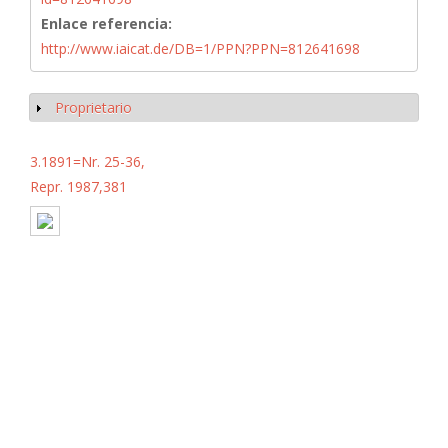
Enlace referencia:
http://www.iaicat.de/DB=1/PPN?PPN=812641698
Proprietario
Mostrar
3.1891=Nr. 25-36,
Repr. 1987,381