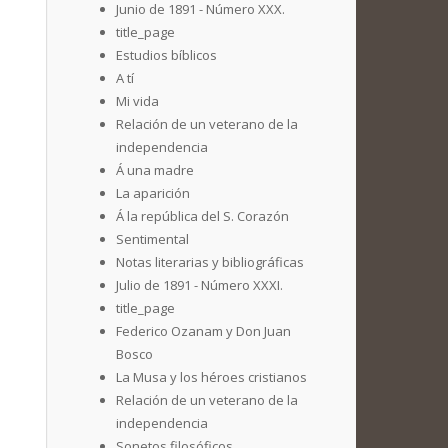
Junio de 1891 - Número XXX.
title_page
Estudios bíblicos
A tí
Mi vida
Relación de un veterano de la
independencia
Á una madre
La aparición
Á la república del S. Corazón
Sentimental
Notas literarias y bibliográficas
Julio de 1891 - Número XXXI.
title_page
Federico Ozanam y Don Juan
Bosco
La Musa y los héroes cristianos
Relación de un veterano de la
independencia
Sonetos filosóficos