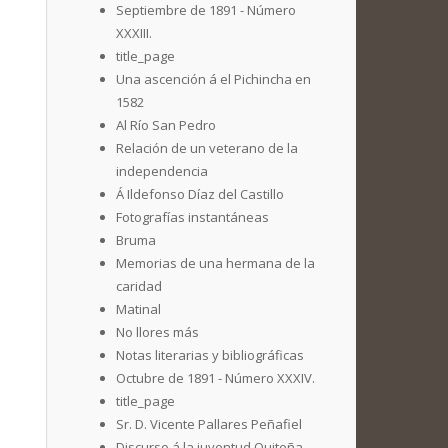
Septiembre de 1891 - Número
XXXIII.
title_page
Una ascención á el Pichincha en
1582
Al Río San Pedro
Relación de un veterano de la
independencia
Á Ildefonso Díaz del Castillo
Fotografías instantáneas
Bruma
Memorias de una hermana de la
caridad
Matinal
No llores más
Notas literarias y bibliográficas
Octubre de 1891 - Número XXXIV.
title_page
Sr. D. Vicente Pallares Peñafiel
Discurso á la juventud Quiteña,