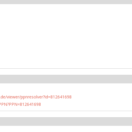
rlin.de/viewer/ppnresolver?id=812641698
1/PPN?PPN=812641698