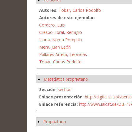
Autores:
Tobar, Carlos Rodolfo
Autores de este ejemplar:
Cordero, Luis
Crespo Toral, Remigio
Llona, Numa Pompilio
Mera, Juan León
Pallares Arteta, Leonidas
Tobar, Carlos Rodolfo
Metadatos proprietario
Ocultar
Sección:
section
Enlace presentación:
http://digital.iai.spk-be
Enlace referencia:
http://www.iaicat.de/DB=
Proprietario
Mostrar