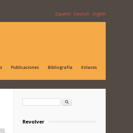
Español
Deutsch
English
s
Publicaciones
Bibliografía
Enlaces
Formulario de búsqueda
Buscar
Revolver