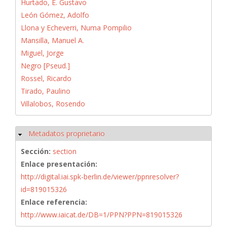
Hurtado, E. Gustavo
León Gómez, Adolfo
Llona y Echeverri, Numa Pompilio
Mansilla, Manuel A.
Miguel, Jorge
Negro [Pseud.]
Rossel, Ricardo
Tirado, Paulino
Villalobos, Rosendo
Metadatos proprietario
Ocultar
Sección:
section
Enlace presentación:
http://digital.iai.spk-berlin.de/viewer/ppnresolver?
id=819015326
Enlace referencia:
http://www.iaicat.de/DB=1/PPN?PPN=819015326