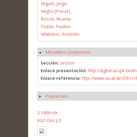
Miguel, Jorge
Negro [Pseud.]
Rossel, Ricardo
Tirado, Paulino
Villalobos, Rosendo
Metadatos proprietario
Ocultar
Sección:
section
Enlace presentación:
http://digital.iai.spk-be
Enlace referencia:
http://www.iaicat.de/DB=
Proprietario
Mostrar
2.1888=Nr.
82(1.Dez.),3