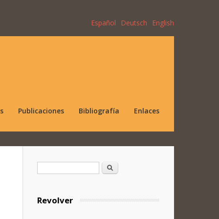
Español
Deutsch
English
s
Publicaciones
Bibliografía
Enlaces
Formulario de búsqueda
Buscar
Revolver