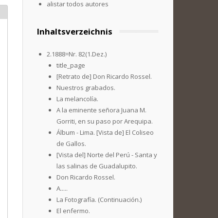
alistar todos autores
Inhaltsverzeichnis
2.1888=Nr. 82(1.Dez.)
title_page
[Retrato de] Don Ricardo Rossel.
Nuestros grabados.
La melancolía.
A la eminente señora Juana M.
Gorriti, en su paso por Arequipa.
Álbum - Lima. [Vista de] El Coliseo
de Gallos.
[Vista del] Norte del Perú - Santa y
las salinas de Guadalupito.
Don Ricardo Rossel.
A.....
La Fotografía. (Continuación.)
El enfermo.