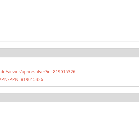
rlin.de/viewer/ppnresolver?id=819015326
1/PPN?PPN=819015326