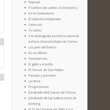
Nupcial.
Il Cantico dei cantici. (Conclusión.)
En el Cementerio.
El calavera-empleado.
Celos no!
Tu canto.
A la distinguida escritora nacional
señora Clorinda Matto de Turner.
Los piés del banco.
En un álbum.
Semejanzas.
El gallo y el pollo.
El Censor de San Felipe.
Pasado y porvenir.
La ténia.
Progresiones.
[Grabado del] Ganso de Tolosa.
[Grabado de la] Gallina mora de
Dorking.
El 25 de Octubre de 1881 y sus