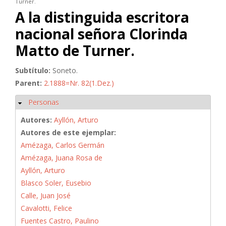
Turner.
A la distinguida escritora
nacional señora Clorinda
Matto de Turner.
Subtítulo:
Soneto.
Parent:
2.1888=Nr. 82(1.Dez.)
Personas
Ocultar
Autores:
Ayllón, Arturo
Autores de este ejemplar:
Amézaga, Carlos Germán
Amézaga, Juana Rosa de
Ayllón, Arturo
Blasco Soler, Eusebio
Calle, Juan José
Cavalotti, Felice
Fuentes Castro, Paulino