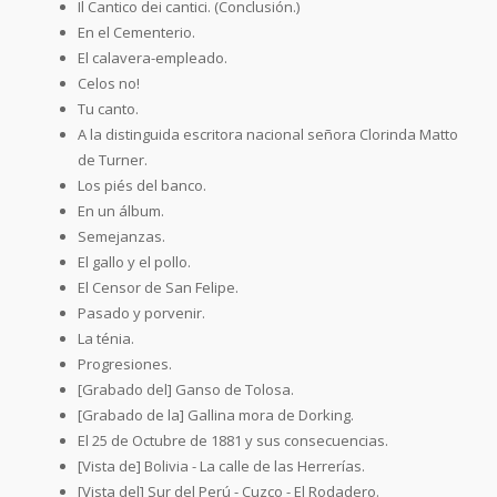
Il Cantico dei cantici. (Conclusión.)
En el Cementerio.
El calavera-empleado.
Celos no!
Tu canto.
A la distinguida escritora nacional señora Clorinda Matto
de Turner.
Los piés del banco.
En un álbum.
Semejanzas.
El gallo y el pollo.
El Censor de San Felipe.
Pasado y porvenir.
La ténia.
Progresiones.
[Grabado del] Ganso de Tolosa.
[Grabado de la] Gallina mora de Dorking.
El 25 de Octubre de 1881 y sus consecuencias.
[Vista de] Bolivia - La calle de las Herrerías.
[Vista del] Sur del Perú - Cuzco - El Rodadero.