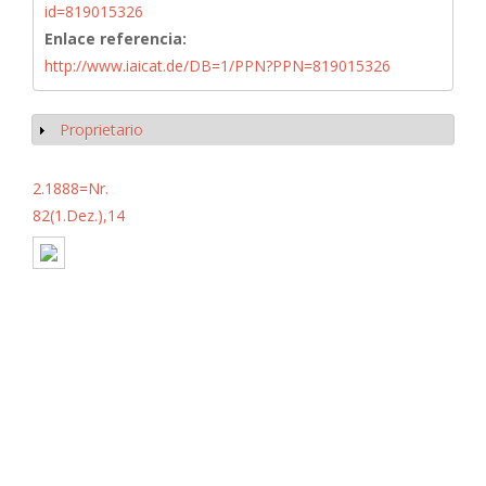
id=819015326
Enlace referencia:
http://www.iaicat.de/DB=1/PPN?PPN=819015326
Proprietario
Mostrar
2.1888=Nr.
82(1.Dez.),14