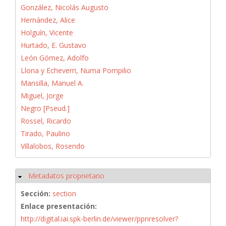
González, Nicolás Augusto
Hernández, Alice
Holguín, Vicente
Hurtado, E. Gustavo
León Gómez, Adolfo
Llona y Echeverri, Numa Pompilio
Mansilla, Manuel A.
Miguel, Jorge
Negro [Pseud.]
Rossel, Ricardo
Tirado, Paulino
Villalobos, Rosendo
Metadatos proprietario
Ocultar
Sección:
section
Enlace presentación:
http://digital.iai.spk-berlin.de/viewer/ppnresolver?