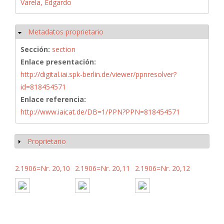
Varela, Edgardo
Metadatos proprietario
Ocultar
Sección:
section
Enlace presentación:
http://digital.iai.spk-berlin.de/viewer/ppnresolver?
id=818454571
Enlace referencia:
http://www.iaicat.de/DB=1/PPN?PPN=818454571
Proprietario
Mostrar
2.1906=Nr. 20,10
2.1906=Nr. 20,11
2.1906=Nr. 20,12