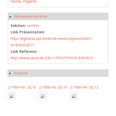
Varela, Edgardo
Metadaten Besitzer
Ausblenden
Sektion:
section
Link Präsentation:
http://digital.iai.spk-berlin.de/viewer/ppnresolver?
id=818454571
Link Referenz:
http://www.iaicat.de/DB=1/PPN?PPN=818454571
Besitzer
Anzeigen
2.1906=Nr. 20,10
2.1906=Nr. 20,11
2.1906=Nr. 20,12