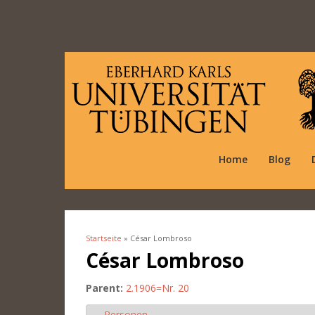
Home
Blog
Startseite
» César Lombroso
Sie sind hier
César Lombroso
Parent:
2.1906=Nr. 20
Personen
Ausblenden