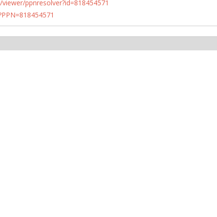
n.de/viewer/ppnresolver?id=818454571
PN?PPN=818454571