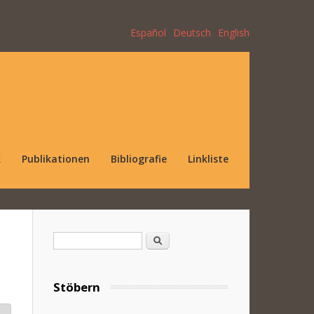
Español
Deutsch
English
k
Publikationen
Bibliografie
Linkliste
Suchformular
Suche
Stöbern