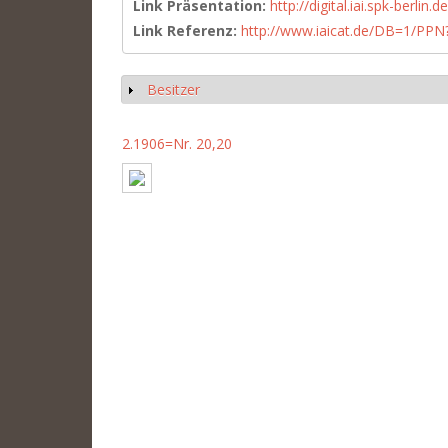
Link Präsentation:
http://digital.iai.spk-berli
Link Referenz:
http://www.iaicat.de/DB=1/P
Besitzer
Anzeigen
2.1906=Nr. 20,20