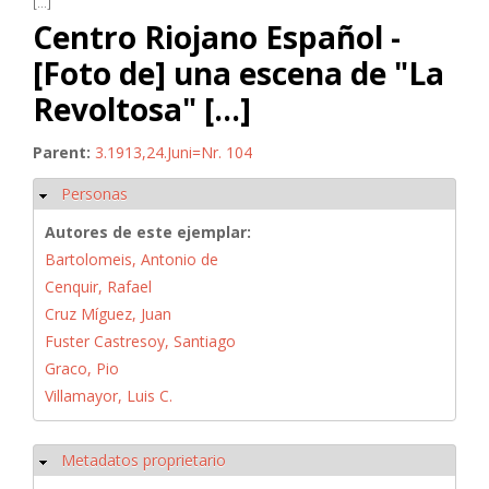
[...]
Centro Riojano Español -
[Foto de] una escena de "La
Revoltosa" [...]
Parent:
3.1913,24.Juni=Nr. 104
Personas
Ocultar
Autores de este ejemplar:
Bartolomeis, Antonio de
Cenquir, Rafael
Cruz Míguez, Juan
Fuster Castresoy, Santiago
Graco, Pio
Villamayor, Luis C.
Metadatos proprietario
Ocultar