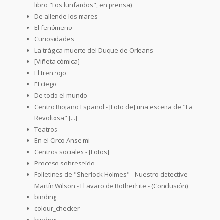
libro "Los lunfardos", en prensa)
De allende los mares
El fenómeno
Curiosidades
La trágica muerte del Duque de Orleans
[Viñeta cómica]
El tren rojo
El ciego
De todo el mundo
Centro Riojano Español - [Foto de] una escena de "La
Revoltosa" [...]
Teatros
En el Circo Anselmi
Centros sociales - [Fotos]
Proceso sobreseído
Folletines de "Sherlock Holmes" - Nuestro detective
Martín Wilson - El avaro de Rotherhite - (Conclusión)
binding
colour_checker
binding