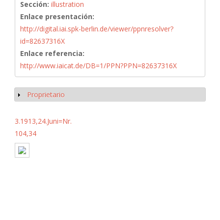
Sección:
illustration
Enlace presentación:
http://digital.iai.spk-berlin.de/viewer/ppnresolver?
id=82637316X
Enlace referencia:
http://www.iaicat.de/DB=1/PPN?PPN=82637316X
Proprietario
Mostrar
3.1913,24.Juni=Nr.
104,34