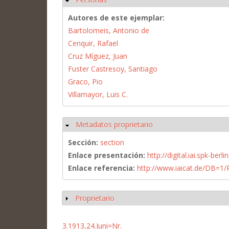
Autores de este ejemplar:
Bartolomeis, Antonio de
Cenquir, Rafael
Cruz Míguez, Juan
Fuster Castresoy, Santiago
Graco, Pio
Villamayor, Luis C.
Metadatos proprietario
Ocultar
Sección:
section
Enlace presentación:
http://digital.iai.spk-be
Enlace referencia:
http://www.iaicat.de/DB=
Proprietario
Mostrar
3.1913,24.Juni=Nr.