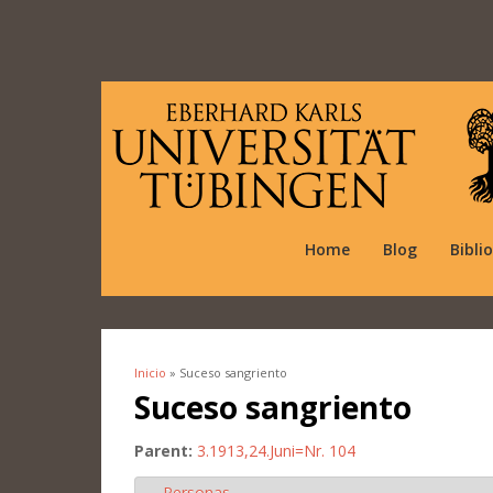
Home
Blog
Bibli
Inicio
» Suceso sangriento
Se encuentra usted aquí
Suceso sangriento
Parent:
3.1913,24.Juni=Nr. 104
Personas
Ocultar