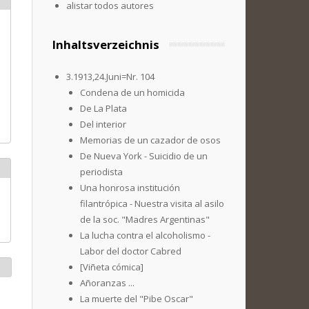
alistar todos autores
Inhaltsverzeichnis
3.1913,24.Juni=Nr. 104
Condena de un homicida
De La Plata
Del interior
Memorias de un cazador de osos
De Nueva York - Suicidio de un
periodista
Una honrosa institución
filantrópica - Nuestra visita al asilo
de la soc. "Madres Argentinas"
La lucha contra el alcoholismo -
Labor del doctor Cabred
[Viñeta cómica]
Añoranzas ...
La muerte del "Pibe Oscar"