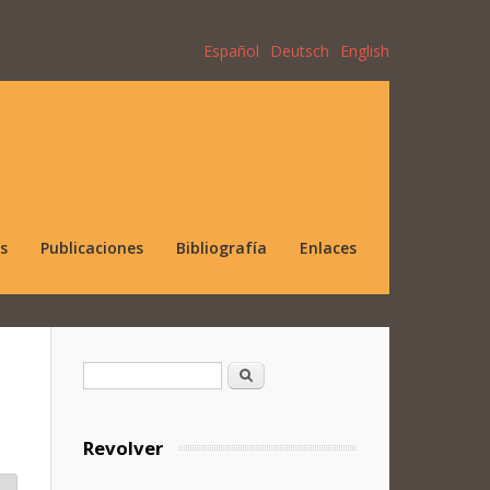
Español
Deutsch
English
s
Publicaciones
Bibliografía
Enlaces
Formulario de búsqueda
Buscar
Revolver