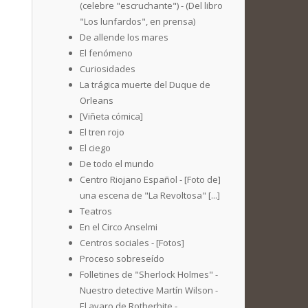
(celebre "escruchante") - (Del libro
"Los lunfardos", en prensa)
De allende los mares
El fenómeno
Curiosidades
La trágica muerte del Duque de
Orleans
[Viñeta cómica]
El tren rojo
El ciego
De todo el mundo
Centro Riojano Español - [Foto de]
una escena de "La Revoltosa" [...]
Teatros
En el Circo Anselmi
Centros sociales - [Fotos]
Proceso sobreseído
Folletines de "Sherlock Holmes" -
Nuestro detective Martín Wilson -
El avaro de Rotherhite -