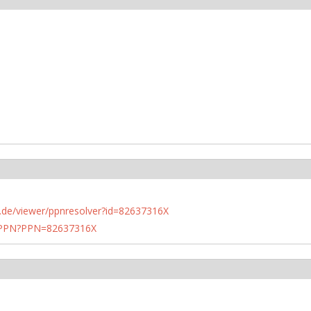
rlin.de/viewer/ppnresolver?id=82637316X
1/PPN?PPN=82637316X