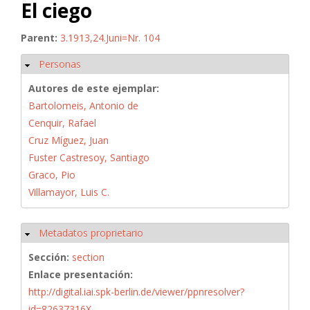
El ciego
Parent:
3.1913,24.Juni=Nr. 104
Personas
Ocultar
Autores de este ejemplar:
Bartolomeis, Antonio de
Cenquir, Rafael
Cruz Míguez, Juan
Fuster Castresoy, Santiago
Graco, Pio
Villamayor, Luis C.
Metadatos proprietario
Ocultar
Sección:
section
Enlace presentación:
http://digital.iai.spk-berlin.de/viewer/ppnresolver?
id=82637316X