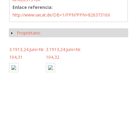
Enlace referencia:
http://www.iaicat.de/DB=1/PPN?PPN=82637316X
Proprietario
Mostrar
3.1913,24.Juni=Nr.
3.1913,24.Juni=Nr.
104,31
104,32