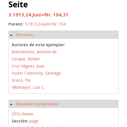
Seite
3.1913,24.Juni=Nr. 104,31
Parent:
3.1913,24.Juni=Nr. 104
Personas
Ocultar
Autores de este ejemplar:
Bartolomeis, Antonio de
Cenquir, Rafael
Cruz Míguez, Juan
Fuster Castresoy, Santiago
Graco, Pio
Villamayor, Luis C.
Metadatos proprietario
Ocultar
DFG-Viewer
Sección:
page