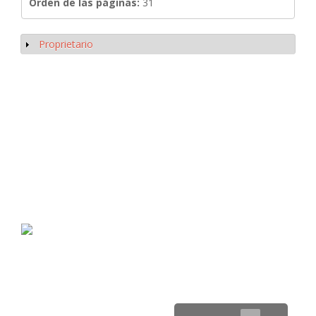
Orden de las páginas:
31
Proprietario
Mostrar