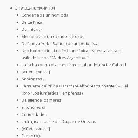
3.1913,24.Juni=Nr. 104
Condena de un homicida
De La Plata
Del interior
Memorias de un cazador de osos
De Nueva York - Suicidio de un periodista
Una honrosa institución filantrópica - Nuestra visita al
asilo de la soc. "Madres Argentinas"
La lucha contra el alcoholismo - Labor del doctor Cabred
[Viñeta cómica]
Añoranzas ...
La muerte del "Pibe Oscar" (celebre "escruchante") - (Del
libro "Los lunfardos", en prensa)
De allende los mares
El fenómeno
Curiosidades
La trágica muerte del Duque de Orleans
[Viñeta cómica]
El tren rojo