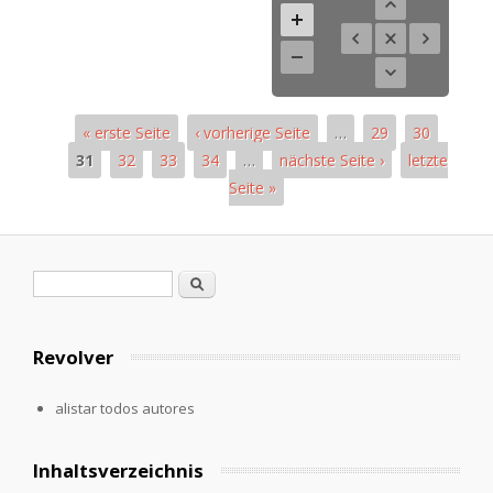
« erste Seite
‹ vorherige Seite
…
29
30
31
32
33
34
…
nächste Seite ›
letzte
Seite »
Páginas
Formulario de búsqueda
Buscar
Revolver
alistar todos autores
Inhaltsverzeichnis