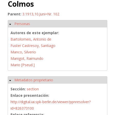
Colmos
Parent:
3.1913,10.Juni=Nr. 102
Personas
Ocultar
Autores de este ejemplar:
Bartolomeis, Antonio de
Fuster Castresoy, Santiago
Manco, Silverio
Manigot, Raimundo
Mario [Pseud.]
Metadatos proprietario
Ocultar
Sección:
section
Enlace presentación:
http://digital.iai.spk-berlin.de/viewer/ppnresolver?
id=826373100
Enlace referencia: