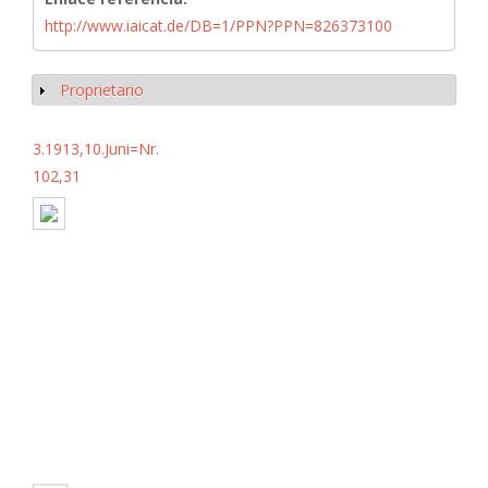
http://www.iaicat.de/DB=1/PPN?PPN=826373100
Proprietario
Mostrar
3.1913,10.Juni=Nr.
102,31