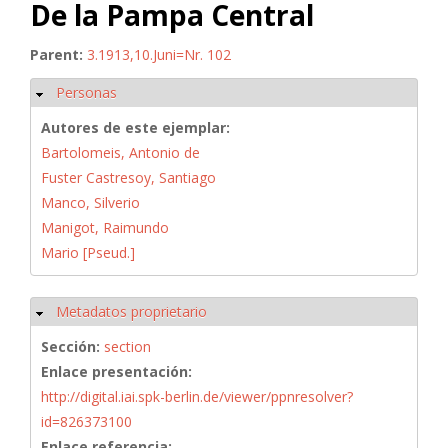
De la Pampa Central
Parent:
3.1913,10.Juni=Nr. 102
Personas
Ocultar
Autores de este ejemplar:
Bartolomeis, Antonio de
Fuster Castresoy, Santiago
Manco, Silverio
Manigot, Raimundo
Mario [Pseud.]
Metadatos proprietario
Ocultar
Sección:
section
Enlace presentación:
http://digital.iai.spk-berlin.de/viewer/ppnresolver?
id=826373100
Enlace referencia: