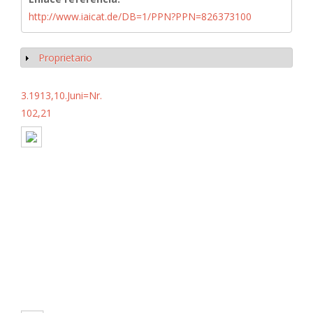
http://www.iaicat.de/DB=1/PPN?PPN=826373100
Proprietario
Mostrar
3.1913,10.Juni=Nr.
102,21