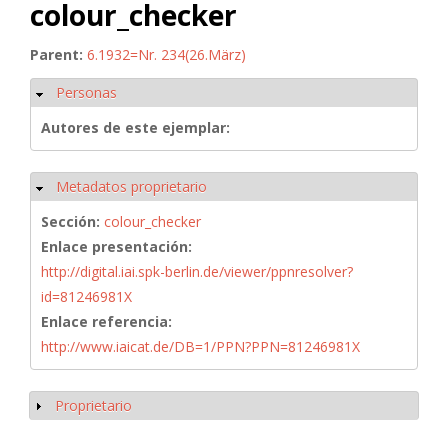
colour_checker
Parent:
6.1932=Nr. 234(26.März)
Personas
Ocultar
Autores de este ejemplar:
Metadatos proprietario
Ocultar
Sección:
colour_checker
Enlace presentación:
http://digital.iai.spk-berlin.de/viewer/ppnresolver?
id=81246981X
Enlace referencia:
http://www.iaicat.de/DB=1/PPN?PPN=81246981X
Proprietario
Mostrar