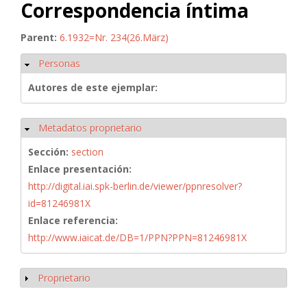
Correspondencia íntima
Parent:
6.1932=Nr. 234(26.März)
Personas
Ocultar
Autores de este ejemplar:
Metadatos proprietario
Ocultar
Sección:
section
Enlace presentación:
http://digital.iai.spk-berlin.de/viewer/ppnresolver?
id=81246981X
Enlace referencia:
http://www.iaicat.de/DB=1/PPN?PPN=81246981X
Proprietario
Mostrar