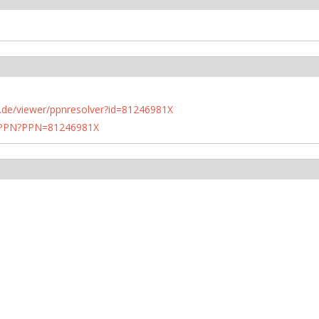
rlin.de/viewer/ppnresolver?id=81246981X
1/PPN?PPN=81246981X