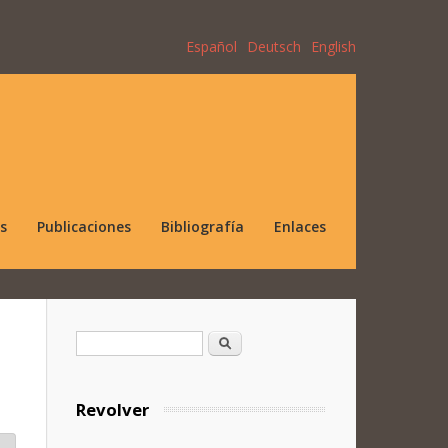
Español
Deutsch
English
s
Publicaciones
Bibliografía
Enlaces
Formulario de búsqueda
Buscar
Revolver