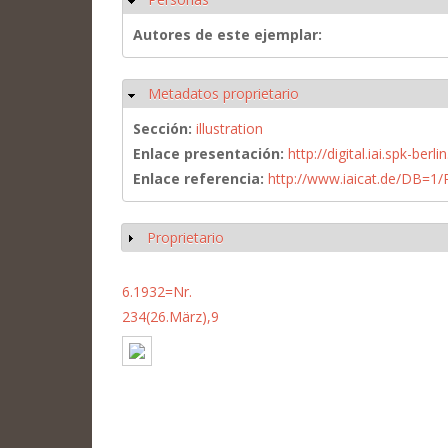
Autores de este ejemplar:
Metadatos proprietario
Ocultar
Sección:
illustration
Enlace presentación:
http://digital.iai.spk-be
Enlace referencia:
http://www.iaicat.de/DB=
Proprietario
Mostrar
6.1932=Nr.
234(26.März),9