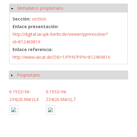
Metadatos proprietario
Ocultar
Sección:
section
Enlace presentación:
http://digital.iai.spk-berlin.de/viewer/ppnresolver?
id=81246981X
Enlace referencia:
http://www.iaicat.de/DB=1/PPN?PPN=81246981X
Proprietario
Mostrar
6.1932=Nr.
6.1932=Nr.
234(26.März),6
234(26.März),7