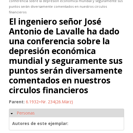
conferencia sobre la depresión económica mundial y seguramente sus
puntos serán diversamente comentados en nuestros circulos
financieros
El ingeniero señor José
Antonio de Lavalle ha dado
una conferencia sobre la
depresión económica
mundial y seguramente sus
puntos serán diversamente
comentados en nuestros
circulos financieros
Parent:
6.1932=Nr. 234(26.März)
Personas
Ocultar
Autores de este ejemplar: