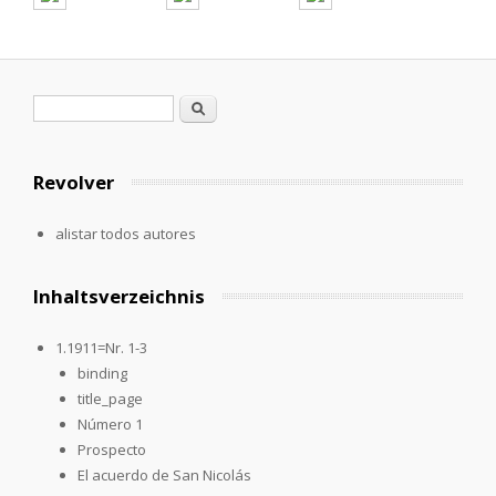
Formulario de búsqueda
Buscar
Revolver
alistar todos autores
Inhaltsverzeichnis
1.1911=Nr. 1-3
binding
title_page
Número 1
Prospecto
El acuerdo de San Nicolás