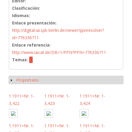
Editor:
Clasificación:
Idiomas:
Enlace presentación:
http://digital.iai.spk-berlin.de/viewer/ppnresolver?
id=776336711
Enlace referencia:
http://www.iaicat.de/DB=1/PPN?PPN=776336711
Temas:
Proprietario
Mostrar
1.1911=Nr. 1-
1.1911=Nr. 1-
1.1911=Nr. 1-
3,422
3,423
3,424
1.1911=Nr. 1-
1.1911=Nr. 1-
1.1911=Nr. 1-