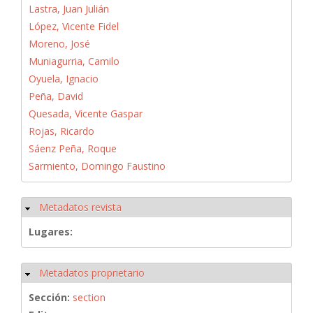
Lastra, Juan Julián
López, Vicente Fidel
Moreno, José
Muniagurria, Camilo
Oyuela, Ignacio
Peña, David
Quesada, Vicente Gaspar
Rojas, Ricardo
Sáenz Peña, Roque
Sarmiento, Domingo Faustino
Metadatos revista
Ocultar
Lugares:
Metadatos proprietario
Ocultar
Sección:
section