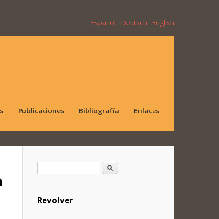
Español
Deutsch
English
s
Publicaciones
Bibliografía
Enlaces
Formulario de búsqueda
Buscar
a
Revolver