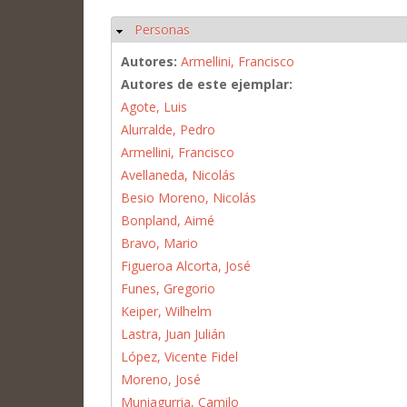
Personas
Ocultar
Autores:
Armellini, Francisco
Autores de este ejemplar:
Agote, Luis
Alurralde, Pedro
Armellini, Francisco
Avellaneda, Nicolás
Besio Moreno, Nicolás
Bonpland, Aimé
Bravo, Mario
Figueroa Alcorta, José
Funes, Gregorio
Keiper, Wilhelm
Lastra, Juan Julián
López, Vicente Fidel
Moreno, José
Muniagurria, Camilo