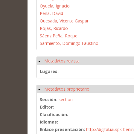
Oyuela, Ignacio
Peña, David
Quesada, Vicente Gaspar
Rojas, Ricardo
Sáenz Peña, Roque
Sarmiento, Domingo Faustino
Metadatos revista
Ocultar
Lugares:
Metadatos proprietario
Ocultar
Sección:
section
Editor:
Clasificación:
Idiomas:
Enlace presentación:
http://digital.iai.spk-be