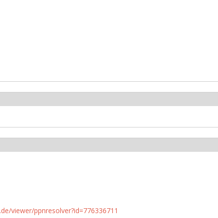
rlin.de/viewer/ppnresolver?id=776336711