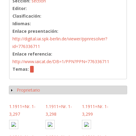
Sección:
section
Editor:
Clasificación:
Idiomas:
Enlace presentación:
http://digital.iai.spk-berlin.de/viewer/ppnresolver?
id=776336711
Enlace referencia:
http://www.iaicat.de/DB=1/PPN?PPN=776336711
Temas:
Proprietario
Mostrar
1.1911=Nr. 1-
1.1911=Nr. 1-
1.1911=Nr. 1-
3,297
3,298
3,299