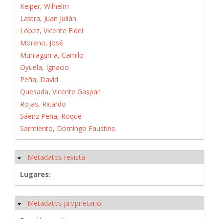
Keiper, Wilhelm
Lastra, Juan Julián
López, Vicente Fidel
Moreno, José
Muniagurria, Camilo
Oyuela, Ignacio
Peña, David
Quesada, Vicente Gaspar
Rojas, Ricardo
Sáenz Peña, Roque
Sarmiento, Domingo Faustino
Metadatos revista
Ocultar
Lugares:
Metadatos proprietario
Ocultar