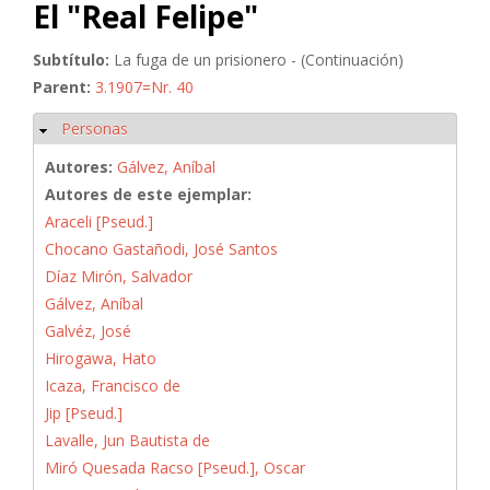
El "Real Felipe"
Subtítulo:
La fuga de un prisionero - (Continuación)
Parent:
3.1907=Nr. 40
Personas
Ocultar
Autores:
Gálvez, Aníbal
Autores de este ejemplar:
Araceli [Pseud.]
Chocano Gastañodi, José Santos
Díaz Mirón, Salvador
Gálvez, Aníbal
Galvéz, José
Hirogawa, Hato
Icaza, Francisco de
Jip [Pseud.]
Lavalle, Jun Bautista de
Miró Quesada Racso [Pseud.], Oscar