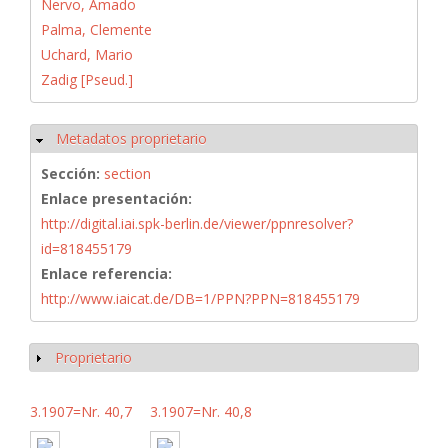
Nervo, Amado
Palma, Clemente
Uchard, Mario
Zadig [Pseud.]
Metadatos proprietario
Ocultar
Sección:
section
Enlace presentación:
http://digital.iai.spk-berlin.de/viewer/ppnresolver?
id=818455179
Enlace referencia:
http://www.iaicat.de/DB=1/PPN?PPN=818455179
Proprietario
Mostrar
3.1907=Nr. 40,7
3.1907=Nr. 40,8