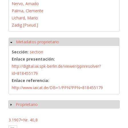
Nervo, Amado
Palma, Clemente
Uchard, Mario
Zadig [Pseud.]
Metadatos proprietario
Ocultar
Sección:
section
Enlace presentación:
http://digital.iai.spk-berlin.de/viewer/ppnresolver?
id=818455179
Enlace referencia:
http://www.iaicat.de/DB=1/PPN?PPN=818455179
Proprietario
Mostrar
3.1907=Nr. 40,8