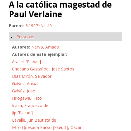
A la católica magestad de
Paul Verlaine
Parent:
3.1907=Nr. 40
Personas
Ocultar
Autores:
Nervo, Amado
Autores de este ejemplar:
Araceli [Pseud.]
Chocano Gastañodi, José Santos
Díaz Mirón, Salvador
Gálvez, Aníbal
Galvéz, José
Hirogawa, Hato
Icaza, Francisco de
Jip [Pseud.]
Lavalle, Jun Bautista de
Miró Quesada Racso [Pseud.], Oscar