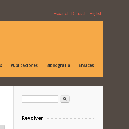
Español
Deutsch
English
s
Publicaciones
Bibliografía
Enlaces
Formulario de búsqueda
Buscar
Revolver