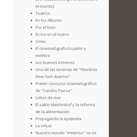
el mundo]
Teatros
En los Albores
Por el liceo
El rico en el nuevo
Cines
El cinematógrafo Ecuador y
estético
Los buenos estrenos
Una de las escenas de "Mientras
New York duerme".
Primer concurso cinematográfico
de "Sancho Panza"
Lobos de mar
El sabío Metchnikof y la reforma
de la alimentación
Propagando la epidemía
La virtud
Nuestro mundo "inmenso" no es