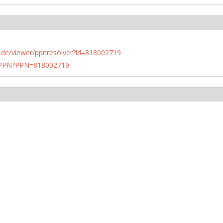
rlin.de/viewer/ppnresolver?id=818002719
1/PPN?PPN=818002719