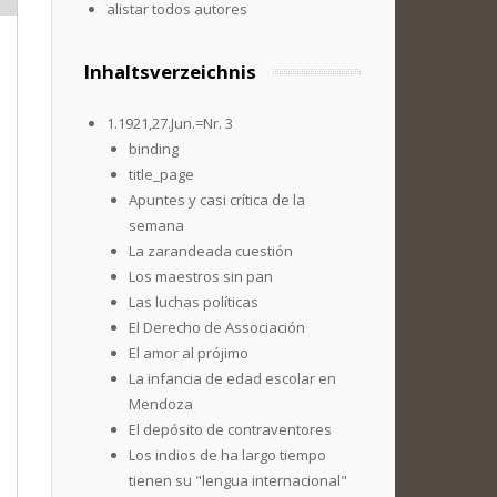
alistar todos autores
Inhaltsverzeichnis
1.1921,27.Jun.=Nr. 3
binding
title_page
Apuntes y casi crítica de la
semana
La zarandeada cuestión
Los maestros sin pan
Las luchas políticas
El Derecho de Associación
El amor al prójimo
La infancia de edad escolar en
Mendoza
El depósito de contraventores
Los indios de ha largo tiempo
tienen su "lengua internacional"