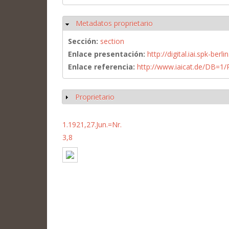
Metadatos proprietario
Ocultar
Sección:
section
Enlace presentación:
http://digital.iai.spk-be
Enlace referencia:
http://www.iaicat.de/DB=
Proprietario
Mostrar
1.1921,27.Jun.=Nr.
3,8