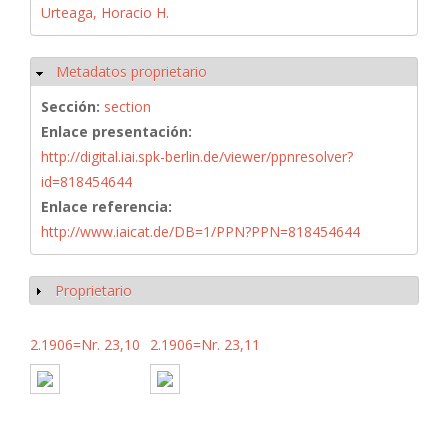
Urteaga, Horacio H.
Metadatos proprietario
Ocultar
Sección:
section
Enlace presentación:
http://digital.iai.spk-berlin.de/viewer/ppnresolver?
id=818454644
Enlace referencia:
http://www.iaicat.de/DB=1/PPN?PPN=818454644
Proprietario
Mostrar
2.1906=Nr. 23,10
2.1906=Nr. 23,11