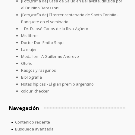
[Fotografía de] Casa de Salud en Bellavista, dirigida por
el Dr. Nino Barazzoni
[Fotografía de] El tercer centenario de Santo Toribiio -
Banquete en el seminario
† Dr. D. José Carlos de la Riva-Agüero
Mis libros
Doctor Don Emilio Sequi
La mujer
Medallon - A Guillermo Andreve
Otoño
Rasgos y rasguños
Bibliografía
Notas hípicas - El gran premio argentino
colour_checker
Navegación
Contenido reciente
Búsqueda avanzada