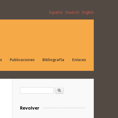
Español
Deutsch
English
s
Publicaciones
Bibliografía
Enlaces
Formulario de búsqueda
Buscar
Revolver