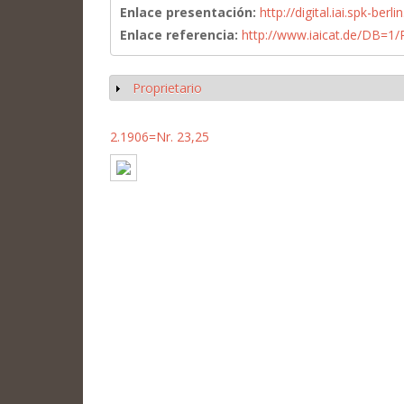
Enlace presentación:
http://digital.iai.spk-be
Enlace referencia:
http://www.iaicat.de/DB=
Proprietario
Mostrar
2.1906=Nr. 23,25