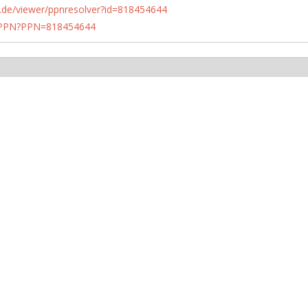
rlin.de/viewer/ppnresolver?id=818454644
1/PPN?PPN=818454644