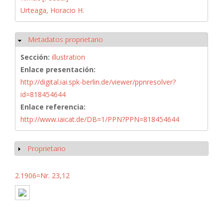
Urteaga, Horacio H.
Metadatos proprietario
Ocultar
Sección:
illustration
Enlace presentación:
http://digital.iai.spk-berlin.de/viewer/ppnresolver?
id=818454644
Enlace referencia:
http://www.iaicat.de/DB=1/PPN?PPN=818454644
Proprietario
Mostrar
2.1906=Nr. 23,12