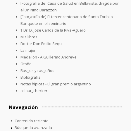
[Fotografía de] Casa de Salud en Bellavista, dirigida por
el Dr. Nino Barazzoni
[Fotografía de] El tercer centenario de Santo Toribiio -
Banquete en el seminario
† Dr. D. José Carlos de la Riva-Agüero
Mis libros
Doctor Don Emilio Sequi
La mujer
Medallon - A Guillermo Andreve
Otoño
Rasgos y rasguños
Bibliografía
Notas hípicas - El gran premio argentino
colour_checker
Navegación
Contenido reciente
Búsqueda avanzada