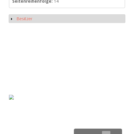
Seitenreihenfolge:
14
Besitzer
Anzeigen