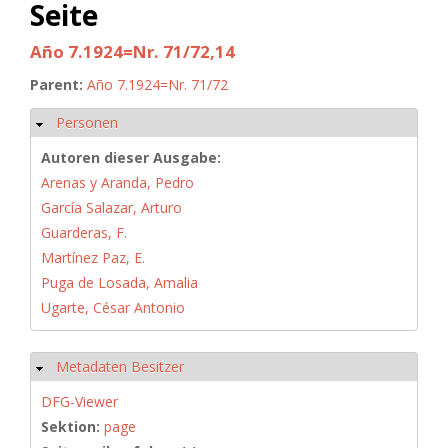
Seite
Año 7.1924=Nr. 71/72,14
Parent:
Año 7.1924=Nr. 71/72
Personen
Ausblenden
Autoren dieser Ausgabe:
Arenas y Aranda, Pedro
García Salazar, Arturo
Guarderas, F.
Martínez Paz, E.
Puga de Losada, Amalia
Ugarte, César Antonio
Metadaten Besitzer
Ausblenden
DFG-Viewer
Sektion:
page