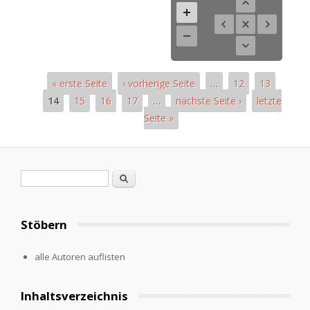
« erste Seite
‹ vorherige Seite
…
12
13
14
15
16
17
…
nächste Seite ›
letzte
Seite »
Seiten
Suchformular
Suche
Stöbern
alle Autoren auflisten
Inhaltsverzeichnis