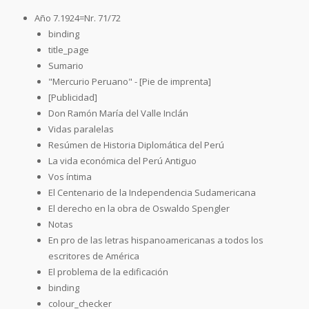
Año 7.1924=Nr. 71/72
binding
title_page
Sumario
"Mercurio Peruano" - [Pie de imprenta]
[Publicidad]
Don Ramón María del Valle Inclán
Vidas paralelas
Resúmen de Historia Diplomática del Perú
La vida económica del Perú Antiguo
Vos íntima
El Centenario de la Independencia Sudamericana
El derecho en la obra de Oswaldo Spengler
Notas
En pro de las letras hispanoamericanas a todos los
escritores de América
El problema de la edificación
binding
colour_checker