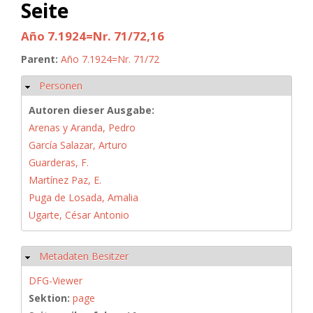
Seite
Año 7.1924=Nr. 71/72,16
Parent:
Año 7.1924=Nr. 71/72
Personen
Ausblenden
Autoren dieser Ausgabe:
Arenas y Aranda, Pedro
García Salazar, Arturo
Guarderas, F.
Martínez Paz, E.
Puga de Losada, Amalia
Ugarte, César Antonio
Metadaten Besitzer
Ausblenden
DFG-Viewer
Sektion:
page