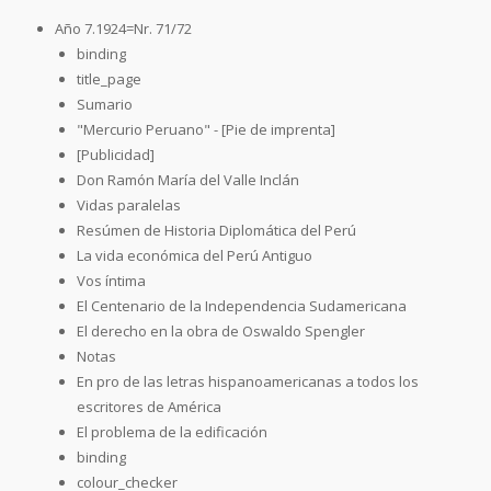
Año 7.1924=Nr. 71/72
binding
title_page
Sumario
"Mercurio Peruano" - [Pie de imprenta]
[Publicidad]
Don Ramón María del Valle Inclán
Vidas paralelas
Resúmen de Historia Diplomática del Perú
La vida económica del Perú Antiguo
Vos íntima
El Centenario de la Independencia Sudamericana
El derecho en la obra de Oswaldo Spengler
Notas
En pro de las letras hispanoamericanas a todos los
escritores de América
El problema de la edificación
binding
colour_checker