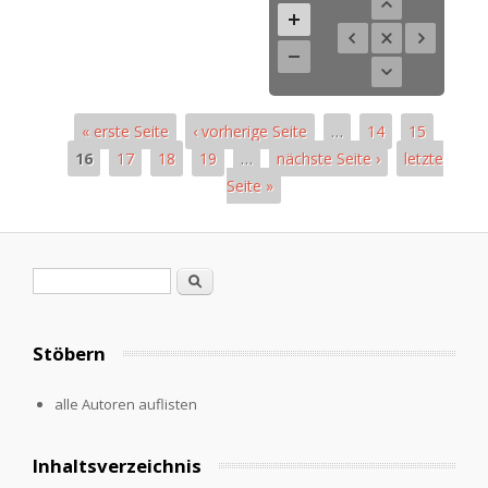
« erste Seite
‹ vorherige Seite
…
14
15
16
17
18
19
…
nächste Seite ›
letzte
Seite »
Seiten
Suchformular
Suche
Stöbern
alle Autoren auflisten
Inhaltsverzeichnis