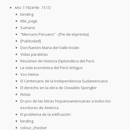
Año 7.1924=Nr. 71/72
binding
title_page
Sumario
"Mercurio Peruano" - [Pie de imprenta]
[Publicidad]
Don Ramón María del Valle Inclán
Vidas paralelas
Resúmen de Historia Diplomática del Perú
La vida económica del Perú Antiguo
Vos íntima
El Centenario de la Independencia Sudamericana
El derecho en la obra de Oswaldo Spengler
Notas
En pro de las letras hispanoamericanas a todos los
escritores de América
El problema de la edificación
binding
colour_checker