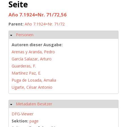
Seite
Año 7.1924=Nr. 71/72,56
Parent:
Año 7.1924=Nr. 71/72
Personen
Ausblenden
Autoren dieser Ausgabe:
Arenas y Aranda, Pedro
García Salazar, Arturo
Guarderas, F.
Martínez Paz, E.
Puga de Losada, Amalia
Ugarte, César Antonio
Metadaten Besitzer
Ausblenden
DFG-Viewer
Sektion:
page