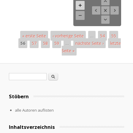
« erste Seite
‹ vorherige Seite
…
54
55
56
57
58
59
…
nächste Seite ›
letzte
Seite »
Seiten
Suchformular
Suche
Stöbern
alle Autoren auflisten
Inhaltsverzeichnis