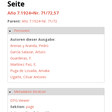
Seite
Año 7.1924=Nr. 71/72,57
Parent:
Año 7.1924=Nr. 71/72
Personen
Ausblenden
Autoren dieser Ausgabe:
Arenas y Aranda, Pedro
García Salazar, Arturo
Guarderas, F.
Martínez Paz, E.
Puga de Losada, Amalia
Ugarte, César Antonio
Metadaten Besitzer
Ausblenden
DFG-Viewer
Sektion:
page