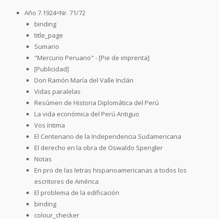
Año 7.1924=Nr. 71/72
binding
title_page
Sumario
"Mercurio Peruano" - [Pie de imprenta]
[Publicidad]
Don Ramón María del Valle Inclán
Vidas paralelas
Resúmen de Historia Diplomática del Perú
La vida económica del Perú Antiguo
Vos íntima
El Centenario de la Independencia Sudamericana
El derecho en la obra de Oswaldo Spengler
Notas
En pro de las letras hispanoamericanas a todos los
escritores de América
El problema de la edificación
binding
colour_checker