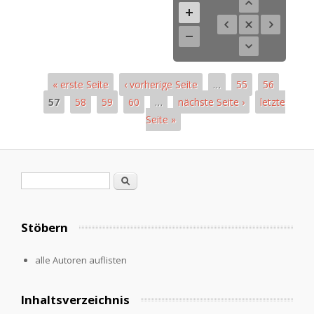
« erste Seite
‹ vorherige Seite
…
55
56
57
58
59
60
…
nächste Seite ›
letzte
Seite »
Seiten
Suchformular
Suche
Stöbern
alle Autoren auflisten
Inhaltsverzeichnis