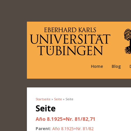
Home
Blog
Startseite
»
Seite
» Seite
Sie sind hier
Seite
Año 8.1925=Nr. 81/82,71
Parent:
Año 8.1925=Nr. 81/82