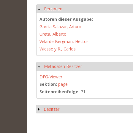
Personen
Ausblenden
Autoren dieser Ausgabe:
García Salazar, Arturo
Ureta, Alberto
Velarde Bergman, Héctor
Wiesse y R., Carlos
Metadaten Besitzer
Ausblenden
DFG-Viewer
Sektion:
page
Seitenreihenfolge:
71
Besitzer
Anzeigen