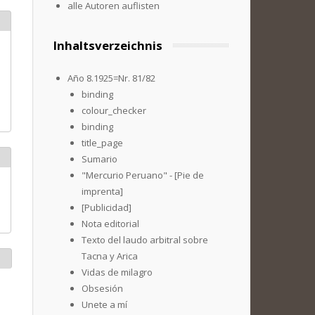
alle Autoren auflisten
Inhaltsverzeichnis
Año 8.1925=Nr. 81/82
binding
colour_checker
binding
title_page
Sumario
"Mercurio Peruano" - [Pie de
imprenta]
[Publicidad]
Nota editorial
Texto del laudo arbitral sobre
Tacna y Arica
Vidas de milagro
Obsesión
Unete a mí