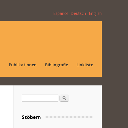
Español
Deutsch
English
k
Publikationen
Bibliografie
Linkliste
Suchformular
Suche
Stöbern