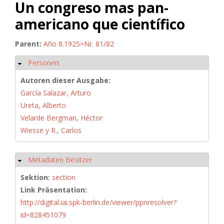
Un congreso mas pan-
americano que científico
Parent:
Año 8.1925=Nr. 81/82
Personen
Ausblenden
Autoren dieser Ausgabe:
García Salazar, Arturo
Ureta, Alberto
Velarde Bergman, Héctor
Wiesse y R., Carlos
Metadaten Besitzer
Ausblenden
Sektion:
section
Link Präsentation:
http://digital.iai.spk-berlin.de/viewer/ppnresolver?
id=828451079