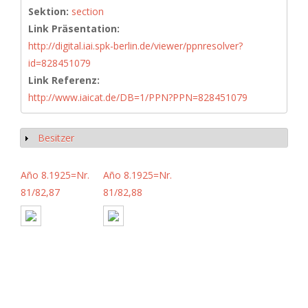
Sektion:
section
Link Präsentation:
http://digital.iai.spk-berlin.de/viewer/ppnresolver?
id=828451079
Link Referenz:
http://www.iaicat.de/DB=1/PPN?PPN=828451079
Besitzer
Anzeigen
Año 8.1925=Nr.
Año 8.1925=Nr.
81/82,87
81/82,88