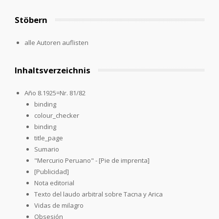
Stöbern
alle Autoren auflisten
Inhaltsverzeichnis
Año 8.1925=Nr. 81/82
binding
colour_checker
binding
title_page
Sumario
"Mercurio Peruano" - [Pie de imprenta]
[Publicidad]
Nota editorial
Texto del laudo arbitral sobre Tacna y Arica
Vidas de milagro
Obsesión