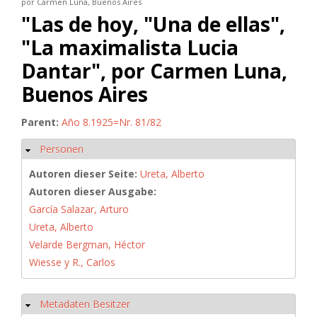
por Carmen Luna, Buenos Aires
"Las de hoy, "Una de ellas",
"La maximalista Lucia
Dantar", por Carmen Luna,
Buenos Aires
Parent:
Año 8.1925=Nr. 81/82
Personen
Ausblenden
Autoren dieser Seite:
Ureta, Alberto
Autoren dieser Ausgabe:
García Salazar, Arturo
Ureta, Alberto
Velarde Bergman, Héctor
Wiesse y R., Carlos
Metadaten Besitzer
Ausblenden