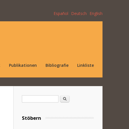
Español
Deutsch
English
k
Publikationen
Bibliografie
Linkliste
Suchformular
Suche
Stöbern