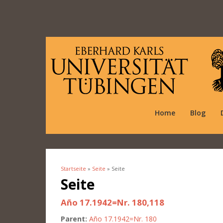
Home
Blog
Startseite
»
Seite
» Seite
Sie sind hier
Seite
Año 17.1942=Nr. 180,118
Parent:
Año 17.1942=Nr. 180