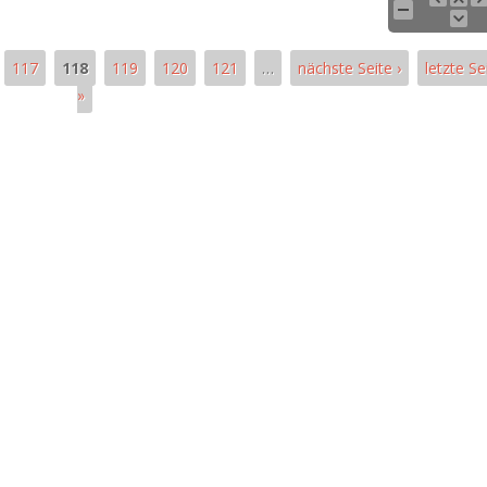
117
118
119
120
121
…
nächste Seite ›
letzte Se
»