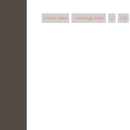
« erste Seite
‹ vorherige Seite
…
116
Seiten