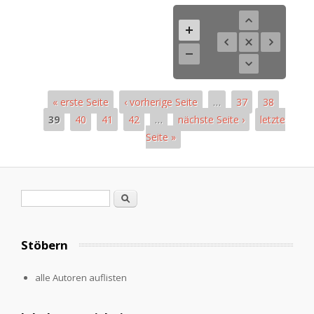
« erste Seite
‹ vorherige Seite
…
37
38
39
40
41
42
…
nächste Seite ›
letzte
Seite »
Seiten
Suchformular
Suche
Stöbern
alle Autoren auflisten