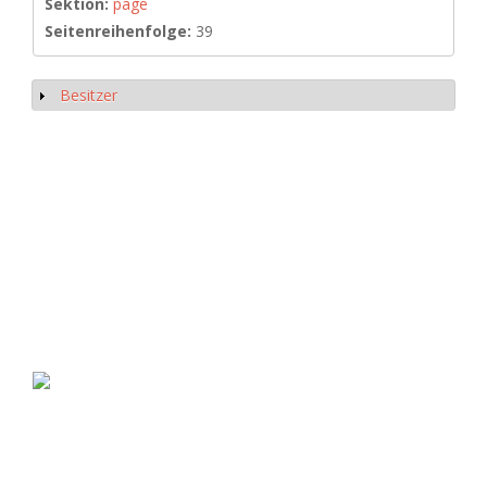
Sektion:
page
Seitenreihenfolge:
39
Besitzer
Anzeigen