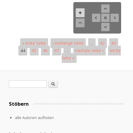
« erste Seite
‹ vorherige Seite
…
42
43
44
45
46
47
…
nächste Seite ›
letzte
Seite »
Seiten
Suchformular
Suche
Stöbern
alle Autoren auflisten