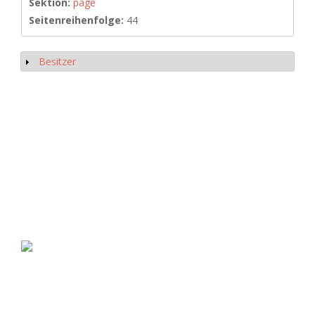
Sektion:
page
Seitenreihenfolge:
44
Besitzer
Anzeigen