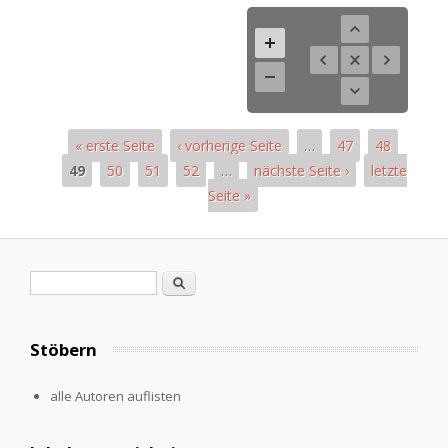
« erste Seite
‹ vorherige Seite
…
47
48
49
50
51
52
…
nächste Seite ›
letzte
Seite »
Seiten
Suchformular
Suche
Stöbern
alle Autoren auflisten