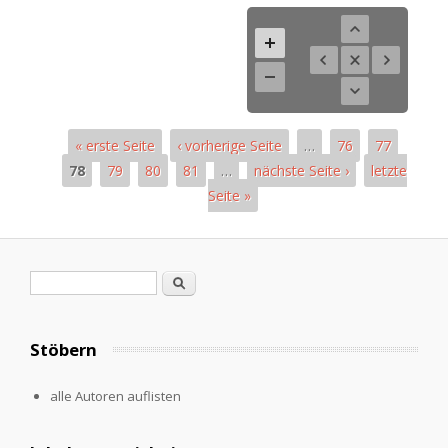
« erste Seite
‹ vorherige Seite
…
76
77
78
79
80
81
…
nächste Seite ›
letzte
Seite »
Seiten
Suchformular
Suche
Stöbern
alle Autoren auflisten