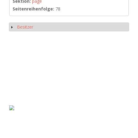
Sektion:
page
Seitenreihenfolge:
78
Besitzer
Anzeigen