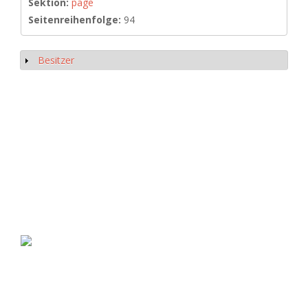
Sektion:
page
Seitenreihenfolge:
94
Besitzer
Anzeigen