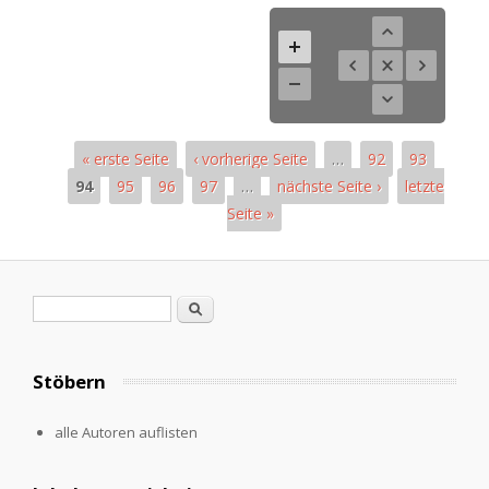
« erste Seite
‹ vorherige Seite
…
92
93
94
95
96
97
…
nächste Seite ›
letzte
Seite »
Seiten
Suchformular
Suche
Stöbern
alle Autoren auflisten