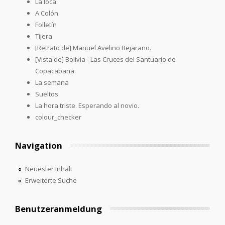
La loca.
A Colón.
Folletín
Tijera
[Retrato de] Manuel Avelino Bejarano.
[Vista de] Bolivia - Las Cruces del Santuario de
Copacabana.
La semana
Sueltos
La hora triste. Esperando al novio.
colour_checker
Navigation
Neuester Inhalt
Erweiterte Suche
Benutzeranmeldung