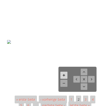
« erste Seite
‹ vorherige Seite
1
2
3
4
5
6
…
nächste Seite ›
letzte Seite »