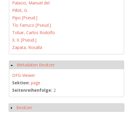
Palacio, Manuel del
Pillot, G.
Pipo [Pseud.]
Tío Farruco [Pseud.]
Tobar, Carlos Rodolfo
X. X. [Pseud.]
Zapata, Rosalía
Metadaten Besitzer
Ausblenden
DFG-Viewer
Sektion:
page
Seitenreihenfolge:
2
Besitzer
Anzeigen