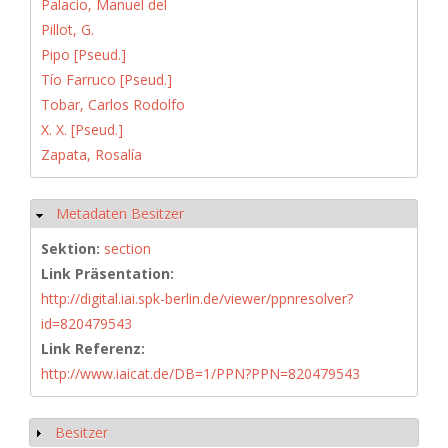
Palacio, Manuel del
Pillot, G.
Pipo [Pseud.]
Tío Farruco [Pseud.]
Tobar, Carlos Rodolfo
X. X. [Pseud.]
Zapata, Rosalía
Metadaten Besitzer
Ausblenden
Sektion:
section
Link Präsentation:
http://digital.iai.spk-berlin.de/viewer/ppnresolver?
id=820479543
Link Referenz:
http://www.iaicat.de/DB=1/PPN?PPN=820479543
Besitzer
Anzeigen